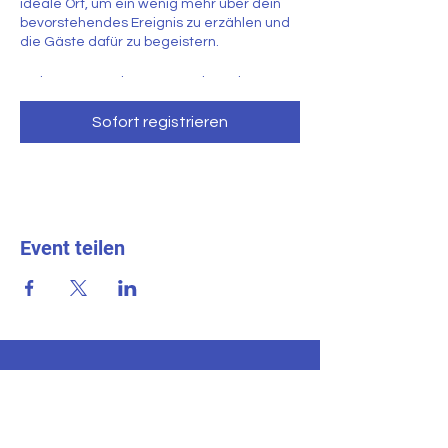
ideale Ort, um ein wenig mehr über dein
bevorstehendes Ereignis zu erzählen und
die Gäste dafür zu begeistern.
In der Veranstaltungsverwaltung kannst
du deine bevorstehenden und
vergangenen Veranstaltungen ablegen.
Sofort registrieren
Außerdem kannst du festlegen, welche
Veranstaltungen jeweils angezeigt bzw.
ausgeblendet werden sollen. Klicke
einfach auf „Hinzufügen“, um neue
Veranstaltungstitel, Überschriften und
Details zu erstellen. Verfasse spannende
Event teilen
Beschreibungen und passe alles ganz
nach deinen Wünschen an. Speichere
deine Änderungen, um deine Arbeit zu
sichern. Du kannst festlegen, welche
Veranstaltungen auf deiner Website
angezeigt werden.
GUTENBERG
Regionalschule