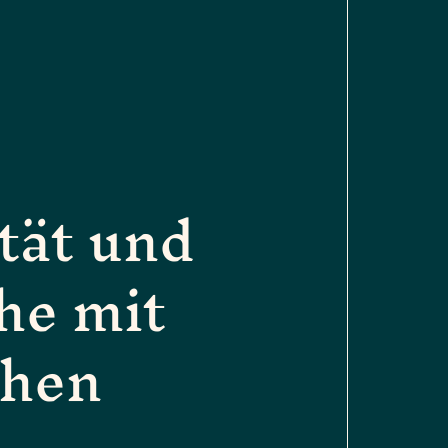
ität und
he mit
chen