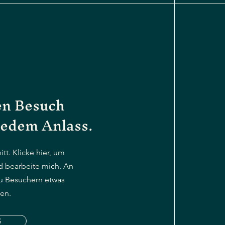
en Besuch
 jedem Anlass.
itt. Klicke hier, um
d bearbeite mich. An
du Besuchern etwas
len.
S