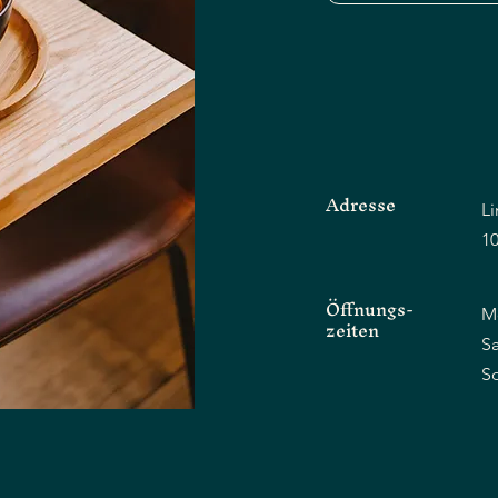
Adresse
L
10
Öffnungs-
Mo
zeiten
Sa
​S