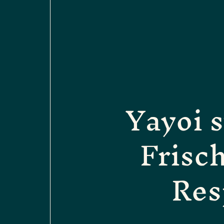
Yayoi s
Frisc
Res