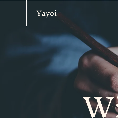
Yayoi
W