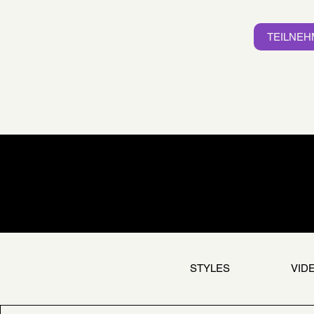
TEILNE
STYLES
VID