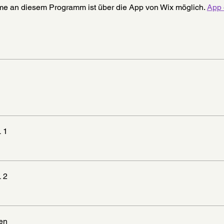
me an diesem Programm ist über die App von Wix möglich.
App 
 1
 2
en