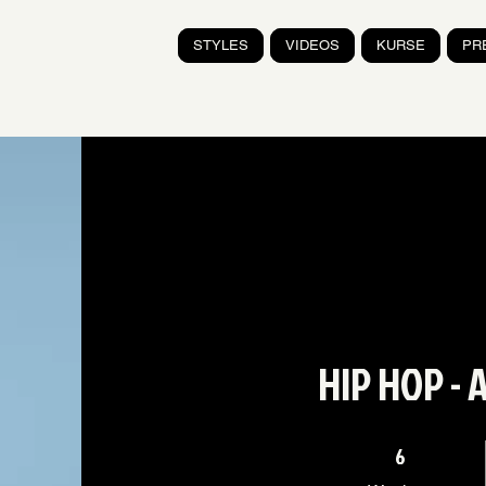
STYLES
VIDEOS
KURSE
PR
HIP HOP - 
6 Wochen
6