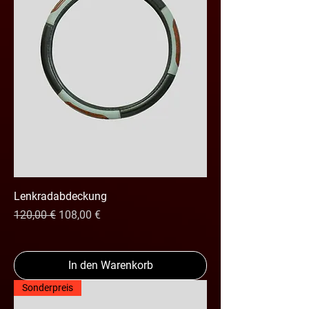
Lenkradabdeckung
Standardpreis
Sale-Preis
120,00 €
108,00 €
In den Warenkorb
Sonderpreis