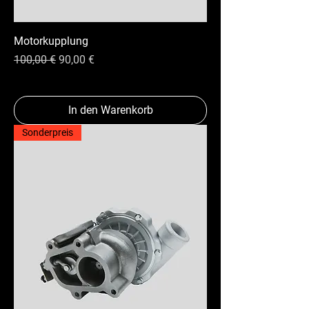
Motorkupplung
Standardpreis
Sale-Preis
100,00 €
90,00 €
In den Warenkorb
Sonderpreis