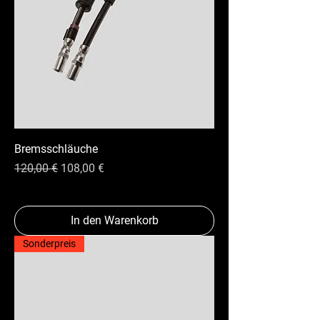
Bremsschläuche
Standardpreis
Sale-Preis
120,00 €
108,00 €
In den Warenkorb
Sonderpreis