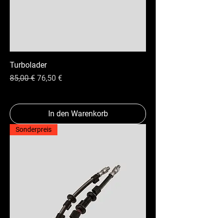
Turbolader
Standardpreis
Sale-Preis
85,00 €
76,50 €
In den Warenkorb
Sonderpreis