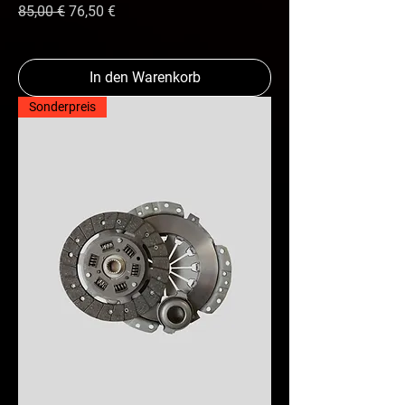
Standardpreis
Sale-Preis
85,00 €
76,50 €
In den Warenkorb
Sonderpreis