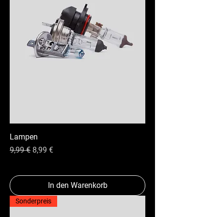
Lampen
Standardpreis
Sale-Preis
9,99 €
8,99 €
In den Warenkorb
Sonderpreis