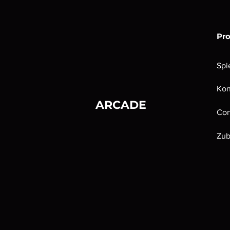
Pr
Spi
Kon
ARCADE
Con
Zub