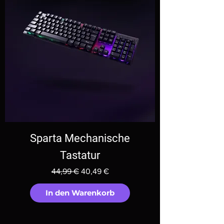
Sparta Mechanische
Tastatur
Standardpreis
Sale-Preis
44,99 €
40,49 €
In den Warenkorb