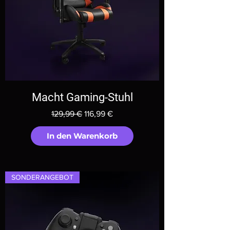
Macht Gaming-Stuhl
Standardpreis
Sale-Preis
129,99 €
116,99 €
In den Warenkorb
SONDERANGEBOT