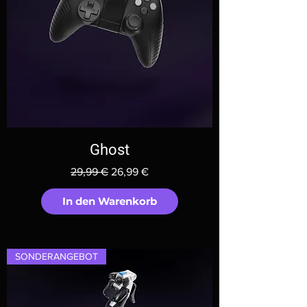
Ghost
Standardpreis
Sale-Preis
29,99 €
26,99 €
In den Warenkorb
SONDERANGEBOT