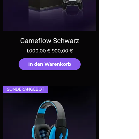
Gameflow Schwarz
Standardpreis
Sale-Preis
1.000,00 €
900,00 €
In den Warenkorb
SONDERANGEBOT