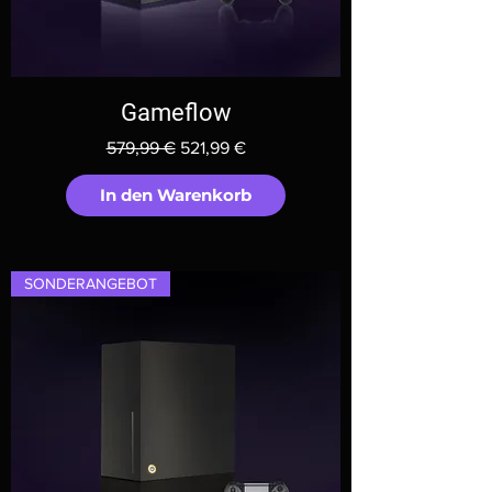
Gameflow
Standardpreis
Sale-Preis
579,99 €
521,99 €
In den Warenkorb
SONDERANGEBOT