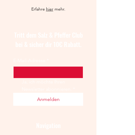
Erfahre
hier
mehr.
Tritt dem Salz & Pfeffer Club
bei & sicher dir 10€ Rabatt.
E-Mail-Adresse
*
Ja, ich möchte Ihren 
Newsletter abonnieren.
*
Anmelden
Navigation