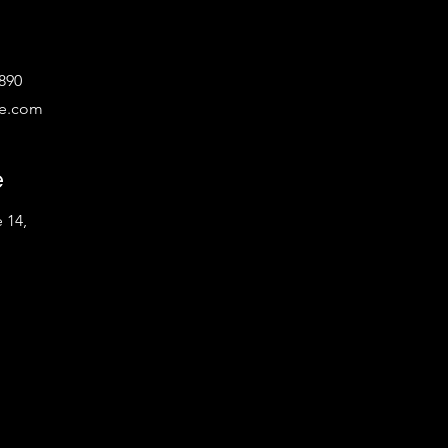
7890
te.com
e
 14,