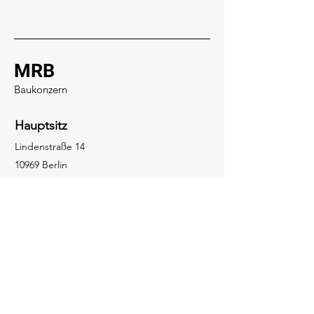
MRB
Baukonzern
Hauptsitz
Lindenstraße 14
10969 Berlin
Social Media
Tel.:
+49 (0) 456 7890
info@website.com
Anfragen
Bei Anfragen, Fragen oder Empfehlungen
rufen Sie bitte an:
+49 (0) 456 7890