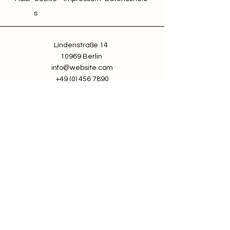
s
Lindenstraße 14
10969 Berlin
info@website.com
+49 (0) 456 7890
Über clics
Wir sind auf der Suche nach
engagierten Teammitgliedern.
Jobs bei clics