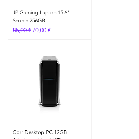
JP Gaming-Laptop 15.6"
Screen 256GB
Standardpreis
Sale-Preis
85,00 €
70,00 €
Corr Desktop-PC 12GB