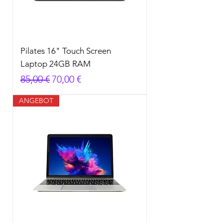
Pilates 16" Touch Screen
Laptop 24GB RAM
Standardpreis
Sale-Preis
85,00 €
70,00 €
ANGEBOT