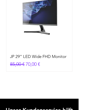
JP 29" LED Wide FHD Monitor
Standardpreis
Sale-Preis
85,00 €
70,00 €