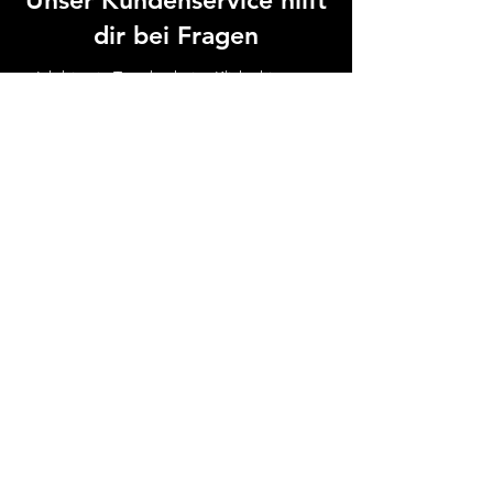
Unser Kundenservice hilft
dir bei Fragen
Ich bin ein Textabschnitt. Klicke hier, um
mich zu bearbeiten. Erzähle deinen
Nutzern mehr von dir.
Zum Hilfe-Center