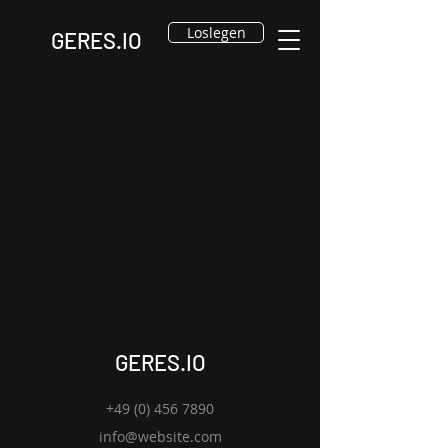
Loslegen
GERES.IO
GERES.IO
+49 (0) 456 7890
info@website.com