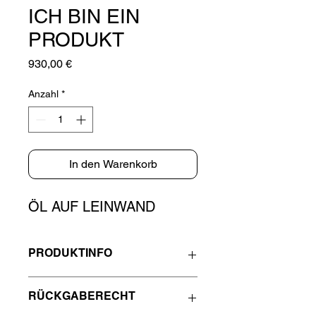
ICH BIN EIN
PRODUKT
Preis
930,00 €
Anzahl
*
In den Warenkorb
ÖL AUF LEINWAND
PRODUKTINFO
Ich bin ein Produktdetail. Füge hier 
RÜCKGABERECHT
weitere Angaben hinzu wie z. B. 
Informationen zu Größen und 