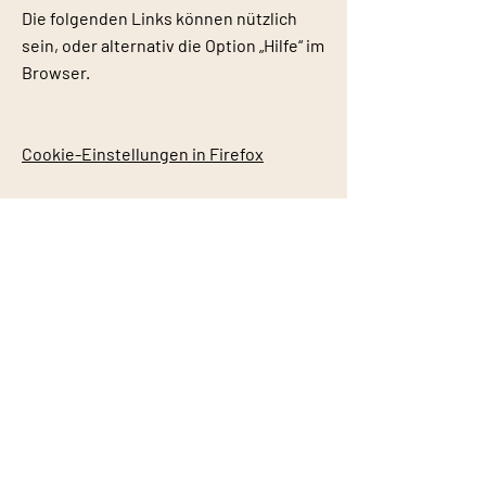
Die folgenden Links können nützlich
sein, oder alternativ die Option „Hilfe“ im
Browser.
Cookie-Einstellungen in Firefox
Cookie-Einstellungen im Internet
Explorer
Cookie-Einstellungen in Google
Chrome
Cookie-Einstellungen in Safari (OS X)
Cookie-Einstellungen in Safari (iOS)
Cookie-Einstellungen in Android