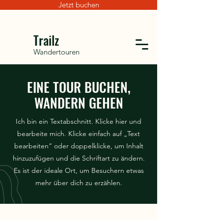
Jetzt buchen
Trailz
Wandertouren
EINE TOUR BUCHEN,
WANDERN GEHEN
Ich bin ein Textabschnitt. Klicke hier und
bearbeite mich. Klicke einfach auf „Text
bearbeiten“ oder doppelklicke, um Inhalt
hinzuzufügen und die Schriftart zu ändern.
Es ist der ideale Ort, um Besuchern etwas
mehr über dich zu erzählen.