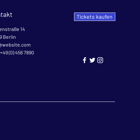
takt
Tickets kaufen
enstraße 14
9 Berlin
@website.com
 +49 (0) 456 7890