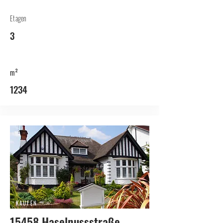
Etagen
3
m²
1234
KAUFEN
15458 Haselnussstraße