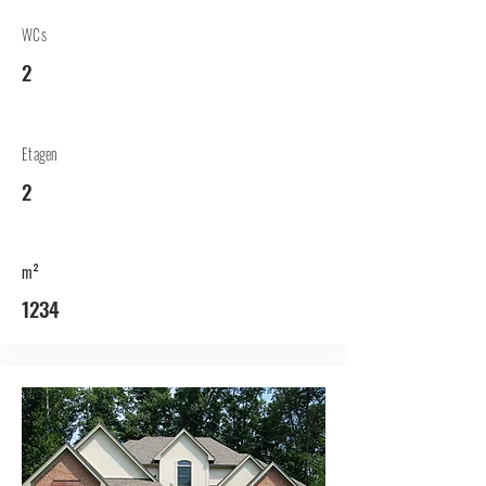
WCs
2
Etagen
2
m²
1234