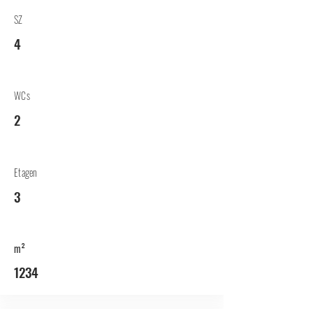
SZ
4
WCs
2
Etagen
3
m²
1234