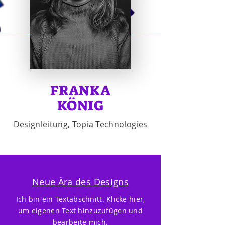
FRANKA
KÖNIG
Designleitung, Topia Technologies
Neue Ära des Designs
Ich bin ein Textabschnitt. Klicke hier,
um eigenen Text hinzuzufügen und
bearbeite mich.