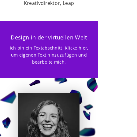
Kreativdirektor, Leap
Design in der virtuellen Welt
Ich bin ein Textabschnitt. Klicke hier,
um eigenen Text hinzuzufügen und
bearbeite mich.