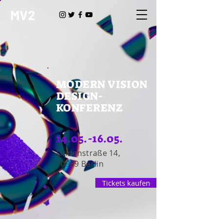
MV2
MODERN VISION
DESIGN-
KONFERENZ
14.05.-16.05
.
Lindenstraße 14,
10969 Berlin
Tickets kaufen