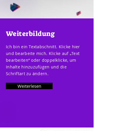
Weiterbildung
Ich bin ein Textabschnitt. Klicke hier
und bearbeite mich. Klicke auf „Text
bearbeiten“ oder doppelklicke, um
Inhalte hinzuzufügen und die
Schriftart zu ändern.
Weiterlesen