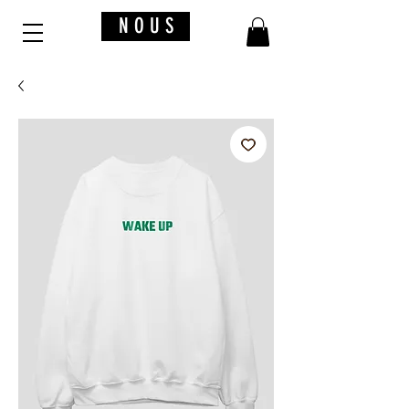
N O U S