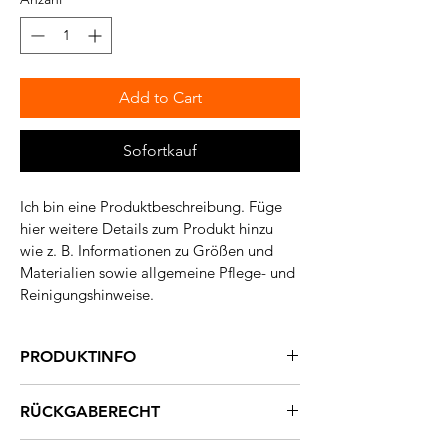
Add to Cart
Sofortkauf
Ich bin eine Produktbeschreibung. Füge 
hier weitere Details zum Produkt hinzu 
wie z. B. Informationen zu Größen und 
Materialien sowie allgemeine Pflege- und 
Reinigungshinweise.
PRODUKTINFO
Ich bin ein Produktdetail. Füge hier weitere 
RÜCKGABERECHT
Angaben hinzu wie z. B. Informationen zu 
Größen und Materialien sowie allgemeine 