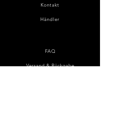
Kontakt
Händler
FAQ
Versand & Rückgabe
AGB & Datenschutz
Zahlungsmethoden
Cookies
Impressum