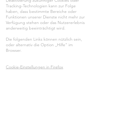
Deaktivierung zukünftiger Cookies oder
Tracking-Technologien kann zur Folge
haben, dass bestimmte Bereiche oder
Funktionen unserer Dienste nicht mehr zur
Verfügung stehen oder das Nutzererlebnis
anderweitig beeinträchtigt wird.
Die folgenden Links können nützlich sein,
oder alternativ die Option „Hilfe“ im
Browser.
Cookie-Einstellungen in Firefox
Cookie-Einstellungen im Internet Explorer
Cookie-Einstellungen in Google Chrome
Cookie-Einstellungen in Safari (OS X)
Cookie-Einstellungen in Safari (iOS)
Cookie-Einstellungen in Android