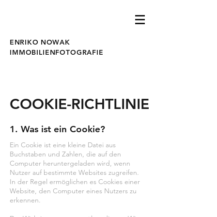
ENRIKO NOWAK
IMMOBILIENFOTOGRAFIE
COOKIE-RICHTLINIE
1. Was ist ein Cookie?
Ein Cookie ist eine kleine Datei aus
Buchstaben und Zahlen, die auf den
Computer heruntergeladen wird, wenn
Nutzer auf bestimmte Websites zugreifen.
In der Regel ermöglichen es Cookies einer
Website, den Computer eines Nutzers zu
erkennen.