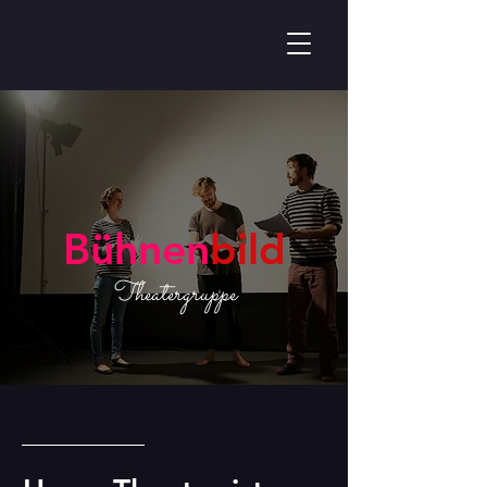
Bühnen
bild
Theatergruppe