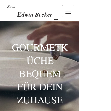
Koch
E
dwin Becker
GOURMETK
ÜCHE
BEQUEM
FÜR DEIN
ZUHAUSE