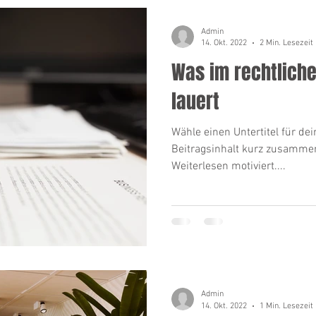
Admin
14. Okt. 2022
2 Min. Lesezeit
Was im rechtlich
lauert
Wähle einen Untertitel für dei
Beitragsinhalt kurz zusamme
Weiterlesen motiviert....
Admin
14. Okt. 2022
1 Min. Lesezeit