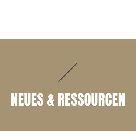
START
TÄTIGKEITSFELDER
ANWÄLTE
NEUES & RESSOURCEN