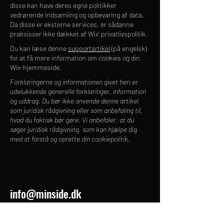
disse kan have deres egne politikker
vedrørende indsamling og opbevaring af data.
Da disse er eksterne services, er sådanne
praksisser ikke dækket af Wix’ privatlivspolitik.
Du kan læse denne
supportartikel
(på engelsk)
for at få mere information om cookies og din
Wix-hjemmeside.
Forklaringerne og informationen givet heri er
udelukkende generelle forklaringer, information
og uddrag. Du bør ikke anvende denne artikel
som juridisk rådgivning eller som anbefaling til,
hvad du faktisk bør gøre. Vi anbefaler, at du
søger juridisk rådgivning, som kan hjælpe dig
med at forstå og oprette din cookiepolitik.
info@minside.dk
VIMEO