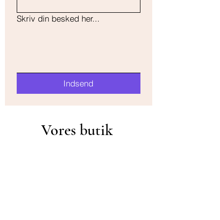
Skriv din besked her...
Indsend
Vores butik
Adresse
Nørregade 150,
8000 Aarhus C
Åbningstider