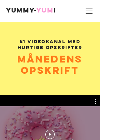
YumMY-
YUM
!
#1 videokanal med
hurtige opskrifter
MÅNEDENS
OPSKRIFT