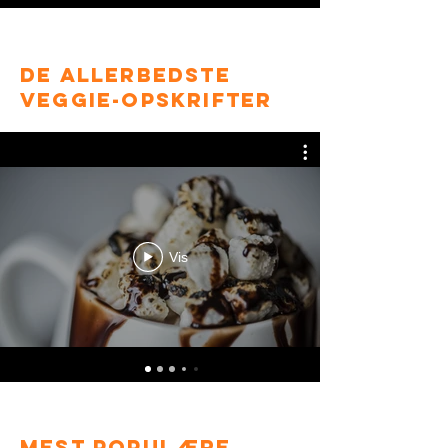
De allerbedste
veggie-opskrifter
Vis
mest populære