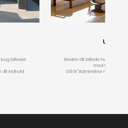
Udestu
n bag billedet
Beskriv dit billede her. Fortæl h
med fængende t
e dit indhold.
Gå til "Administrer medie" for at