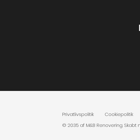
Privatlivspolitik
Cookiepolitik
© 2035 af M&B Renovering. Skabt