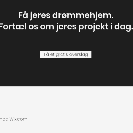
​Få jeres drømmehjem.
Fortæl os om jeres projekt i dag.
Få et gratis overslag
 med
Wix.com