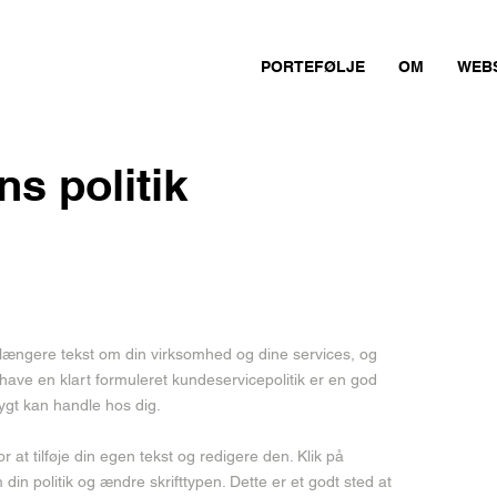
PORTEFØLJE
OM
WEB
ns politik
en længere tekst om din virksomhed og dine services, og
ave en klart formuleret kundeservicepolitik er en god
rygt kan handle hos dig.
or at tilføje din egen tekst og redigere den. Klik på
m din politik og ændre skrifttypen. Dette er et godt sted at