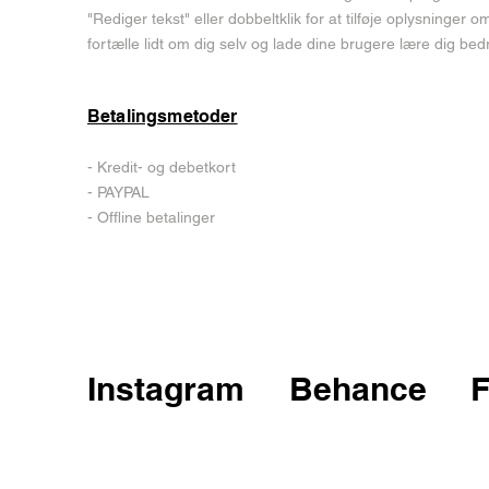
"Rediger tekst" eller dobbeltklik for at tilføje oplysninger o
fortælle lidt om dig selv og lade dine brugere lære dig bed
Betalingsmetoder
- Kredit- og debetkort
- PAYPAL
- Offline betalinger
Instagram
Behance