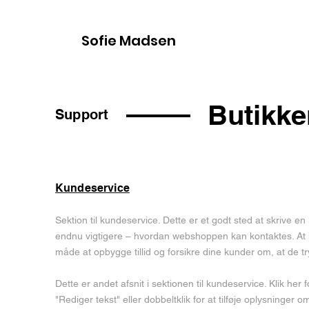
Sofie Madsen
Butikke
Support
Kundeservice
Sektion til kundeservice. Dette er et godt sted at skrive 
endnu vigtigere – hvordan webshoppen kan kontaktes. At h
måde at opbygge tillid og forsikre dine kunder om, at de t
Dette er andet afsnit i sektionen til kundeservice. Klik her f
"Rediger tekst" eller dobbeltklik for at tilføje oplysninger o