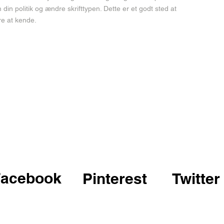
m din politik og ændre skrifttypen. Dette er et godt sted at
re at kende.
Facebook
Pinterest
Twitter