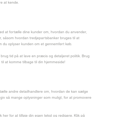
re at kende.
t sted at fortælle dine kunder om, hvordan du anvender,
r, såsom hvordan tredjepartsbanker bruges til at
an du oplyser kunden om et gennemført køb.
 brug tid på at lave en præcis og detaljeret politik. Brug
m til at komme tilbage til din hjemmeside!
fortælle andre detailhandlere om, hvordan de kan sælge
og giv så mange oplysninger som muligt, for at promovere
k her for at tilføje din egen tekst og redigere. Klik på