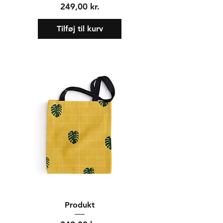
Pris
249,00 kr.
Tilføj til kurv
Produkt