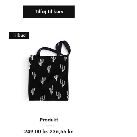
Tilføj til kurv
Tilbud
Produkt
Regulær pris
Salgspris
249,00 kr.
236,55 kr.