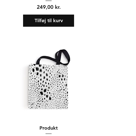
Pris
249,00 kr.
Tilføj til kurv
Produkt