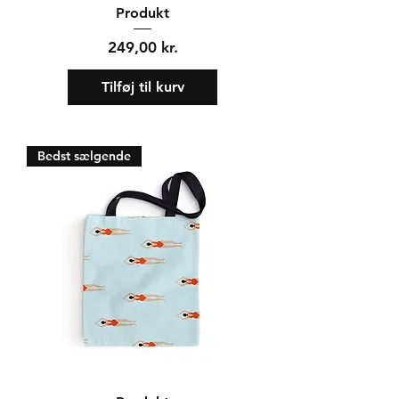
Produkt
Pris
249,00 kr.
Tilføj til kurv
Bedst sælgende