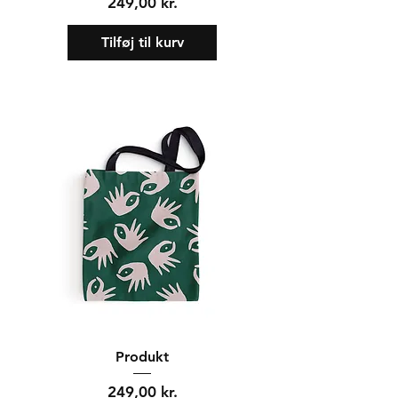
Pris
249,00 kr.
Tilføj til kurv
Produkt
Pris
249,00 kr.