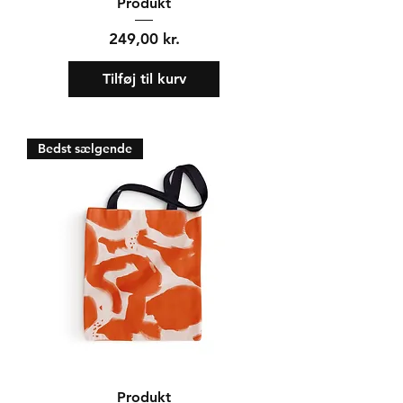
Produkt
Pris
249,00 kr.
Tilføj til kurv
Bedst sælgende
Produkt