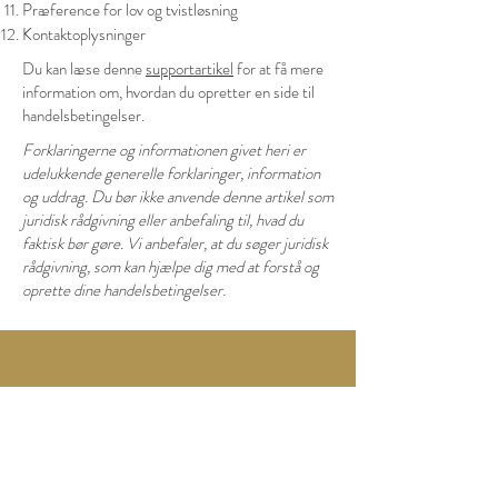
Præference for lov og tvistløsning
Kontaktoplysninger
Du kan læse denne
supportartikel
for at få mere
information om, hvordan du opretter en side til
handelsbetingelser.
Forklaringerne og informationen givet heri er
udelukkende generelle forklaringer, information
og uddrag. Du bør ikke anvende denne artikel som
juridisk rådgivning eller anbefaling til, hvad du
faktisk bør gøre. Vi anbefaler, at du søger juridisk
rådgivning, som kan hjælpe dig med at forstå og
oprette dine handelsbetingelser.
Nørregade 150
8000
Aarhus C
Tlf.:
+45 12 34 56 78