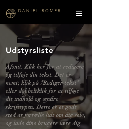
D A N I E L . R Ø M E R
Udstyrsliste
Afsnit. Klik her for at redigere
og tilføje din tekst. Det er
nemt; klik på “Rediger tekst”
eller dobbeltklik for at tilføje
dit indhold og ændre
skrifttypen. Dette er et godt
sted at fortælle lidt om dig selv,
og lade dine brugere lære dig