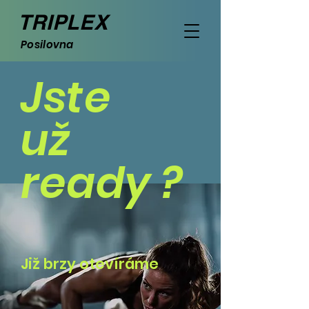
TRIPLEX
Posilovna
Jste
už
ready
?
Již brzy otevíráme