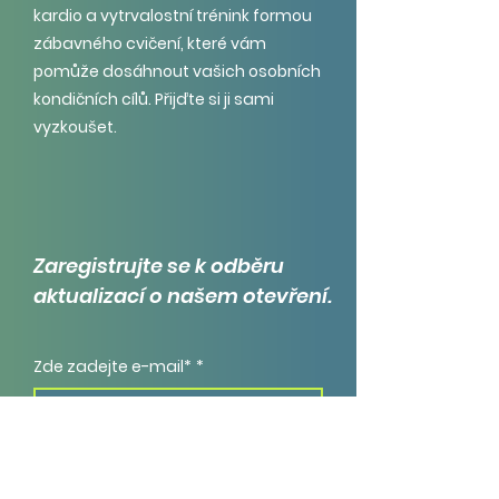
kardio a vytrvalostní trénink formou
zábavného cvičení, které vám
pomůže dosáhnout vašich osobních
kondičních cílů. Přijďte si ji sami
vyzkoušet.
Zaregistrujte se k odběru
aktualizací o našem otevření.
Zde zadejte e-mail*
*
Ano, chci odebírat newsletter.
Připojit se