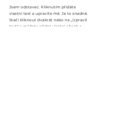
Jsem odstavec. Kliknutím přidáte
vlastní text a upravíte mě. Je to snadné.
Stačí kliknout dvakrát nebo na „Upravit
text“ a můžete přidat vlastní obsah a
měnit font. Toto je ideální místo, kde
můžete vyprávět svůj příběh a
uživatelům o sobě ještě něco říct.
DATA ZÍSKANÁ V REÁLNÉM ČASE
Jsem odstavec. Kliknutím přidáte
vlastní text a upravíte mě. Je to snadné.
Stačí kliknout dvakrát nebo na „Upravit
text“ a můžete přidat vlastní obsah a
měnit font. Toto je ideální místo, kde
můžete vyprávět svůj příběh a
uživatelům o sobě ještě něco říct.