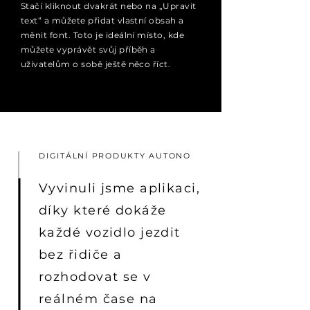
Stačí kliknout dvakrát nebo na „Upravit
text“ a můžete přidat vlastní obsah a
měnit font. Toto je ideální místo, kde
můžete vyprávět svůj příběh a
uživatelům o sobě ještě něco říct.
DIGITÁLNÍ PRODUKTY AUTONO
Vyvinuli jsme aplikaci,
díky které dokáže
každé vozidlo jezdit
bez řidiče a
rozhodovat se v
reálném čase na