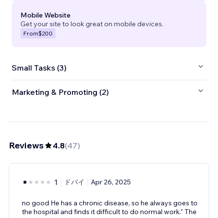
Mobile Website
Get your site to look great on mobile devices.
From
$200
Small Tasks (3)
Marketing & Promoting (2)
Reviews
4.8
(
47
)
1
ドバイ
Apr 26, 2025
no good He has a chronic disease, so he always goes to
the hospital and finds it difficult to do normal work." The