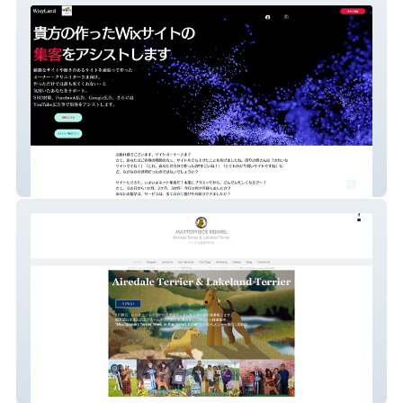
WixyLand
Masterpiece Kennel