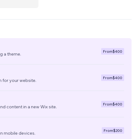
From
$400
ng a theme.
From
$400
 for your website.
From
$400
nd content in a new Wix site.
From
$200
on mobile devices.