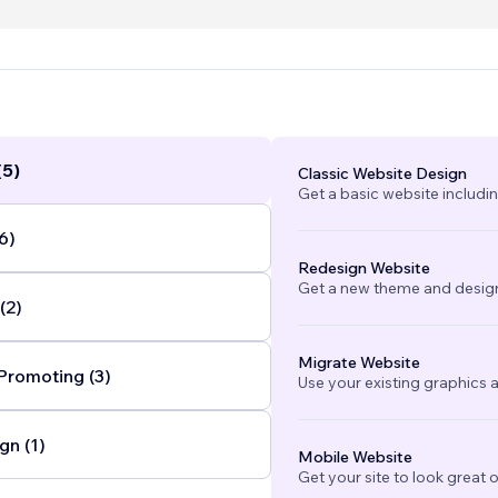
(5)
Classic Website Design
Get a basic website includi
6)
Redesign Website
Get a new theme and design
(2)
Migrate Website
Promoting (3)
Use your existing graphics a
gn (1)
Mobile Website
Get your site to look great 