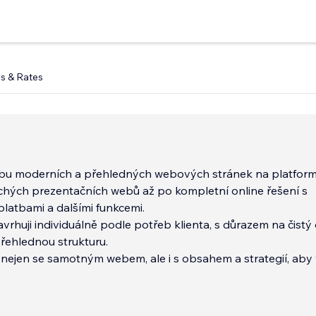
s & Rates
bu moderních a přehledných webových stránek na platfor
chých prezentačních webů až po kompletní online řešení s
platbami a dalšími funkcemi.
rhuji individuálně podle potřeb klienta, s důrazem na čistý 
řehlednou strukturu.
ejen se samotným webem, ale i s obsahem a strategií, aby
ntace skutečně podpořila váš projek
...