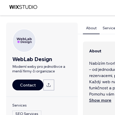
About
Service
About
WebLab Design
Nabízím tvor
Moderní weby pro jednotlivce a
– od jednodu
menší firmy či organizace
rezervacemi, 
Každý web nav
Contact
funkčnost a p
Pomohu vám n
online preze
Show more
Services
SEO Services