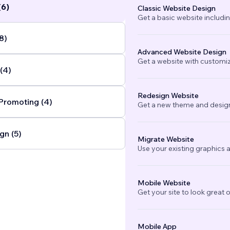
(6)
Classic Website Design
 visibilità alle Aziende migliorando reputazione e posizion
Get a basic website includi
e Google.
...
8)
Advanced Website Design
Get a website with customi
(4)
Redesign Website
Promoting (4)
Get a new theme and design
gn (5)
Migrate Website
Use your existing graphics a
Mobile Website
Get your site to look great 
Mobile App