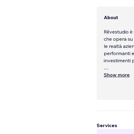
About
Rêvestudio è
che opera su 
le realtà azie
performanti e
investimenti pu
Rêvestudio è 
Show more
Social Media
l’esperienza 
un vero e pro
progetti stra
Da oltre 10 a
esperti nella 
Services
con proprie e