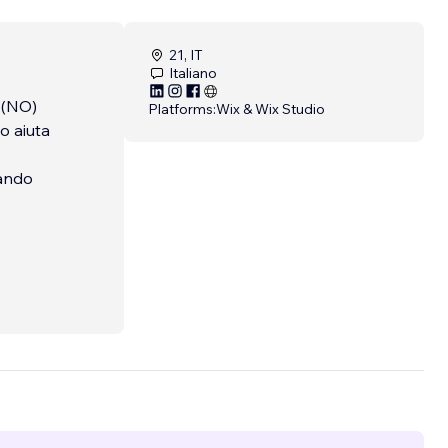
21, IT
Italiano
 (NO)
Platforms:
Wix & Wix Studio
o aiuta
mando
ding,
tudio
mando
egrati
cono a