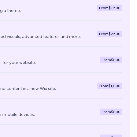
amento
From
$1,500
ng a theme.
From
$2,500
zed visuals, advanced features and more.
From
$800
 for your website.
From
$1,000
nd content in a new Wix site.
From
$800
on mobile devices.