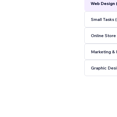
Web Design 
dare maggiore
nelle ricerch
Small Tasks (
Online Store 
Marketing & 
Graphic Desi