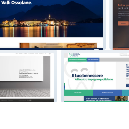
Deltax 
CentroDentaleTicino