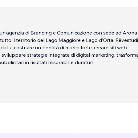
 un'agenzia di Branding e Comunicazione con sede ad Arona
tutto il territorio del Lago Maggiore e Lago d’Orta. Rêvestudi
ndali a costruire un’identità di marca forte, creare siti web
 sviluppare strategie integrate di digital marketing, trasfor
bblicitari in risultati misurabili e duraturi
specializzata nella realizzazione di siti Web, Packaging, Bran
 Marketing, Graphic Design e Video Content. La competenza,
e la dinamicità sono gli elementi distintivi che rendono Rêves
prio laboratorio creativo, capace di dare vita a nuove idee e
tegici che puntano all’evoluzione e al successo di un brand.
nni, inoltre, ha aggiunto valore alle proprie competenze for
realizzazione di siti web creati con la piattaforma WIX che int
 specifiche strategie di comunicazione e web marketing, ries