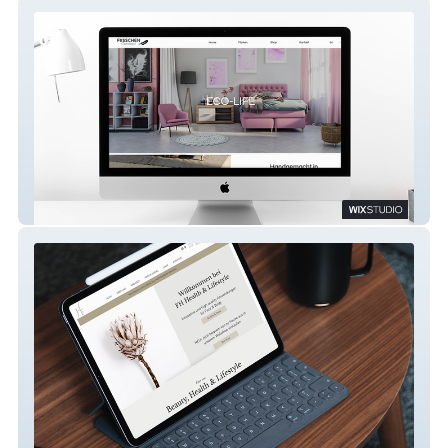
FiisschenConcept
Frieda Hodel