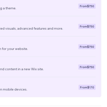
From
$750
ng a theme.
From
$750
zed visuals, advanced features and more.
From
$750
 for your website.
From
$750
nd content in a new Wix site.
From
$170
on mobile devices.