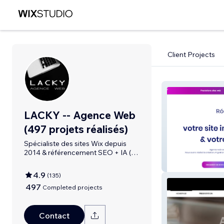
Client Projects
LACKY -- Agence Web
(497 projets réalisés)
Spécialiste des sites Wix depuis
2014 & référencement SEO + IA (
135 avis )
LACKY
4.9
(
135
)
497
Completed projects
Contact