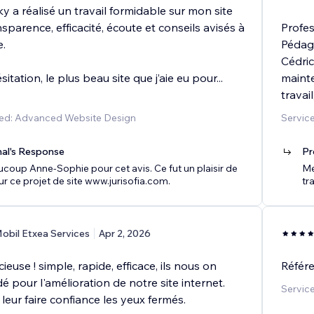
y a réalisé un travail formidable sur mon site
nsparence, efficacité, écoute et conseils avisés à
Profe
.
Pédag
Cédric
sitation, le plus beau site que j’aie eu pour
...
mainte
travai
ded: Advanced Website Design
Servic
nal's Response
Pr
coup Anne-Sophie pour cet avis. Ce fut un plaisir de
Me
sur ce projet de site www.jurisofia.com.
tra
obil Etxea Services
Apr 2, 2026
ieuse ! simple, rapide, efficace, ils nous on
Référ
 pour l'amélioration de notre site internet.
Servic
eur faire confiance les yeux fermés.