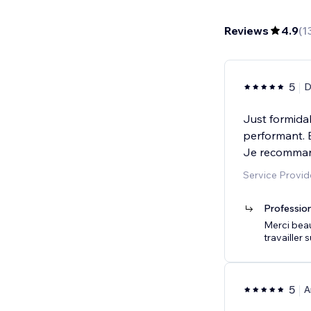
Reviews
4.9
(
1
5
D
Just formidab
performant. E
Je recommand
Service Provid
Professio
Merci beau
travailler 
5
A