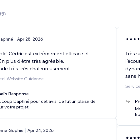
35
)
aphné
Apr 28, 2026
le! Cédric est extrêmement efficace et
Très s
n plus d'être très agréable.
l'écou
e très très chaleureusement.
dynam
sans h
ed: Website Guidance
Servic
nal's Response
coup Daphné pour cet avis. Ce fut un plaisir de
Pr
sur votre projet.
Me
tra
nne-Sophie
Apr 24, 2026