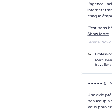
L’agence Lack
internet : tra
chaque étape
C’est, sans hé
Show More
Service Provi
Professio
Merci beau
travailler 
5
M
Une aide préc
beaucoup aidé
Vous pouvez l