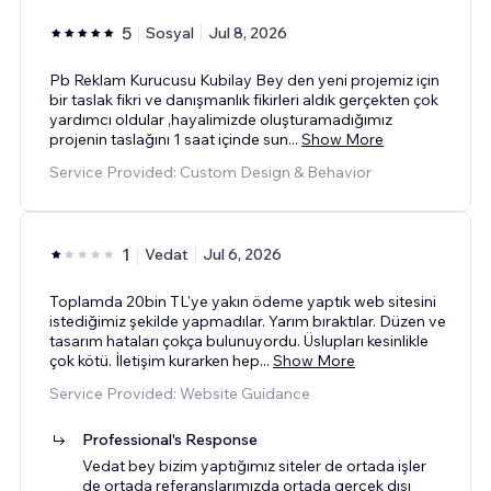
5
Sosyal
Jul 8, 2026
Pb Reklam Kurucusu Kubilay Bey den yeni projemiz için
bir taslak fikri ve danışmanlık fikirleri aldık gerçekten çok
yardımcı oldular ,hayalimizde oluşturamadığımız
projenin taslağını 1 saat içinde sun
...
Show More
Service Provided: Custom Design & Behavior
1
Vedat
Jul 6, 2026
Toplamda 20bin TL'ye yakın ödeme yaptık web sitesini
istediğimiz şekilde yapmadılar. Yarım bıraktılar. Düzen ve
tasarım hataları çokça bulunuyordu. Üslupları kesinlikle
çok kötü. İletişim kurarken hep
...
Show More
Service Provided: Website Guidance
Professional's Response
Vedat bey bizim yaptığımız siteler de ortada işler
de ortada referanslarımızda ortada gercek dışı