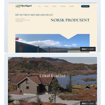
Mjøsskigard
Blink Hytta Sigdal