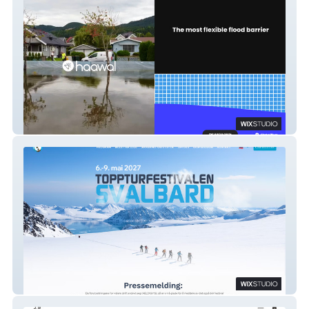
haawal
Toppturfestivalen