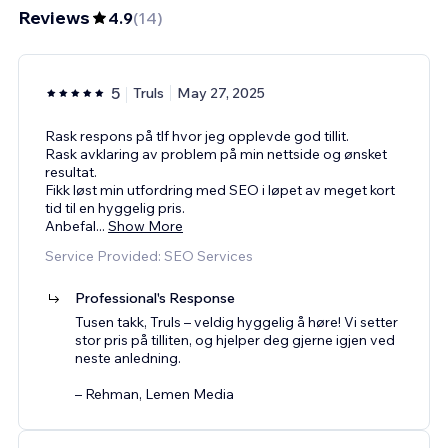
Reviews
4.9
(
14
)
5
Truls
May 27, 2025
Rask respons på tlf hvor jeg opplevde god tillit.
Rask avklaring av problem på min nettside og ønsket
resultat.
Fikk løst min utfordring med SEO i løpet av meget kort
tid til en hyggelig pris.
Anbefal
...
Show More
Service Provided: SEO Services
Professional's Response
Tusen takk, Truls – veldig hyggelig å høre! Vi setter
stor pris på tilliten, og hjelper deg gjerne igjen ved
neste anledning.
– Rehman, Lemen Media