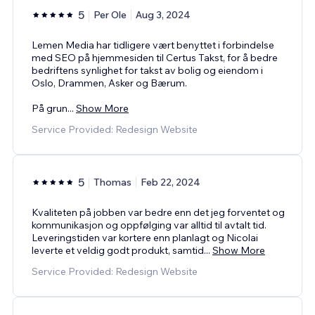
5
Per Ole
Aug 3, 2024
Lemen Media har tidligere vært benyttet i forbindelse
med SEO på hjemmesiden til Certus Takst, for å bedre
bedriftens synlighet for takst av bolig og eiendom i
Oslo, Drammen, Asker og Bærum.
På grun
...
Show More
Service Provided: Redesign Website
5
Thomas
Feb 22, 2024
Kvaliteten på jobben var bedre enn det jeg forventet og
kommunikasjon og oppfølging var alltid til avtalt tid.
Leveringstiden var kortere enn planlagt og Nicolai
leverte et veldig godt produkt, samtid
...
Show More
Service Provided: Redesign Website