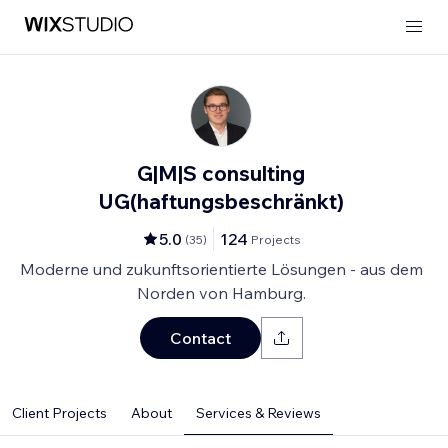
G|M|S consulting
UG(haftungsbeschränkt)
5.0
124
(
35
)
Projects
Moderne und zukunftsorientierte Lösungen - aus dem
Norden von Hamburg.
Contact
Client Projects
About
Services & Reviews