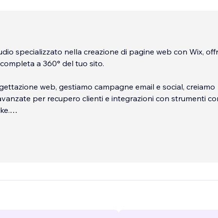
dio specializzato nella creazione di pagine web con Wix, of
completa a 360° del tuo sito.
ogettazione web, gestiamo campagne email e social, creiamo
vanzate per recupero clienti e integrazioni con strumenti c
ke.
il tuo calendario appuntamenti e coordiniamo il tuo staff. Co
enza esclusiva su Wix, troviamo soluzioni personalizzate per