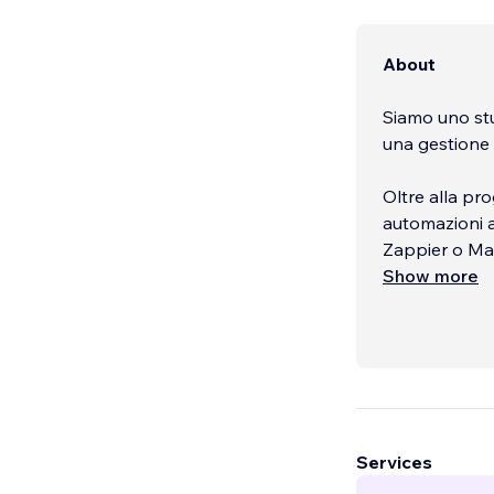
About
Siamo uno stu
una gestione 
Oltre alla pr
automazioni a
Zappier o Ma
Show more
Organizziamo 
nostra esperi
esigenza.
...
Services