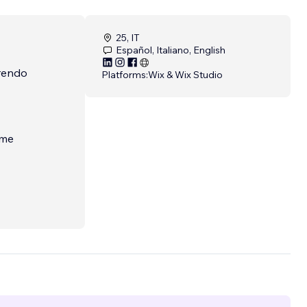
25, IT
Español, Italiano, English
frendo
Platforms:
Wix & Wix Studio
ome
n la
 ogni