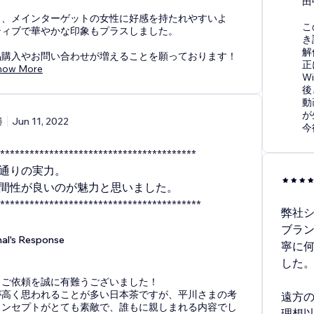
田
も、メインターゲットの女性に好感を持たれやすいよ
こ
ティブで華やかな印象もプラスしました。
き
解
品購入やお問い合わせが増えることを願っております！
正
how More
W
後
動
が
勝
Jun 11, 2022
今
****************************************
通りの実力。
間性が良いのが魅力と思いました。
******************************************
弊社
ブラ
nal's Response
寧に
した
、ご依頼を誠に有難うございました！
が高く思われることが多い日本茶ですが、平川さまの考
遠方
コンセプトがとても素敵で、誰もに親しまれる内容でし
理想