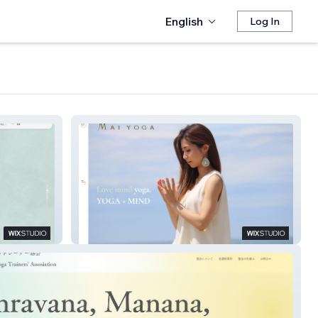
English
Log In
Maiyoga official website