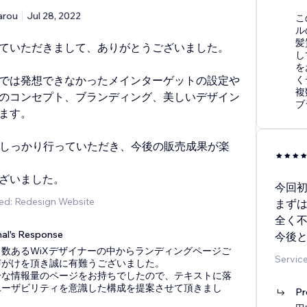
arou
Jul 28, 2022
こ
ル
髪
ていただきまして、ありがとうございました。
し
を
では発想できなかったメインターゲットの設定や
く
複
のコンセプト、ブランディング、美しいデザイン
ブ
ます。
でしっかり行っていただき、今後の販売成果が楽
ざいました。
今回初
ed: Redesign Website
まず
全く
nal's Response
今後
数あるWiXデザイナーの中からランディングページご
Service
声がけを頂き誠に有難うございました。
分な情報量のページをお持ちでしたので、テキストに落
ユーザビリティを意識した構成を提案させて頂きまし
Pr