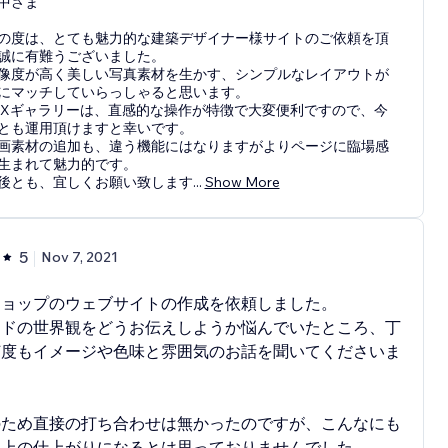
中さま
の度は、とても魅力的な建築デザイナー様サイトのご依頼を頂
誠に有難うございました。
像度が高く美しい写真素材を生かす、シンプルなレイアウトが
にマッチしていらっしゃると思います。
iXギャラリーは、直感的な操作が特徴で大変便利ですので、今
とも運用頂けますと幸いです。
画素材の追加も、違う機能にはなりますがよりページに臨場感
生まれて魅力的です。
後とも、宜しくお願い致します
...
Show More
5
Nov 7, 2021
ショップのウェブサイトの作成を依頼しました。
ンドの世界観をどうお伝えしようか悩んでいたところ、丁
何度もイメージや色味と雰囲気のお話を聞いてくださいま
。
のため直接の打ち合わせは無かったのですが、こんなにも
以上の仕上がりになるとは思っておりませんでした。