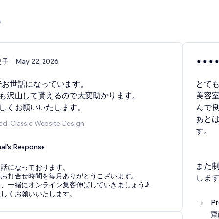
)
史子
May 22, 2026
でお世話になっています。
とて
も沢山して貰えるので大変助かります。
美容
しくお願いいたします。
んで
あと
ed: Classic Website Design
す。
nal's Response
また
世話になっております。
例お打合せ時間を毎月ありがとうございます。
しま
も、一緒にオンライン集客伸ばしていきましょう♪
宜しくお願いいたします。
Pr
齋