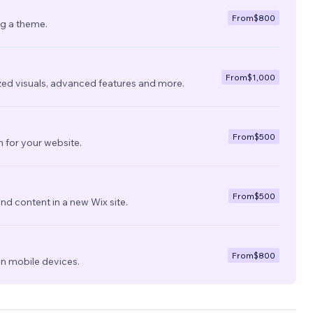
From
$800
ng a theme.
From
$1,000
zed visuals, advanced features and more.
From
$500
 for your website.
From
$500
nd content in a new Wix site.
From
$800
on mobile devices.