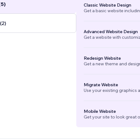
(5)
Classic Website Design
Get a basic website includi
(2)
Advanced Website Design
Get a website with customi
Redesign Website
Get a new theme and design
Migrate Website
Use your existing graphics a
Mobile Website
Get your site to look great 