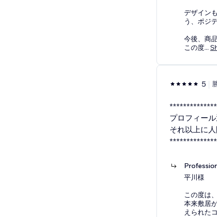
デザイン
う、ポジ
今後、商
この度
...
S
5
**************
プロフィール
それ以上に人
*************
Professio
平川様
この度は
本来敷居
えられた