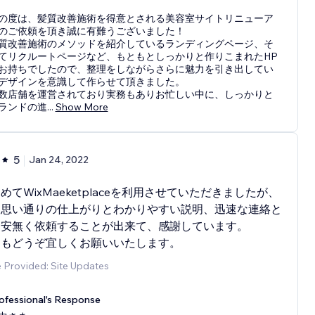
の度は、髪質改善施術を得意とされる美容室サイトリニューア
のご依頼を頂き誠に有難うございました！
質改善施術のメソッドを紹介しているランディングページ、そ
てリクルートページなど、もともとしっかりと作りこまれたHP
お持ちでしたので、整理をしながらさらに魅力を引き出してい
デザインを意識して作らせて頂きました。
数店舗を運営されており実務もありお忙しい中に、しっかりと
ランドの進
...
Show More
5
Jan 24, 2022
めてWixMaeketplaceを利用させていただきましたが、
は思い通りの仕上がりとわかりやすい説明、迅速な連絡と
不安無く依頼することが出来て、感謝しています。
ともどうぞ宜しくお願いいたします。
 Provided: Site Updates
ofessional's Response