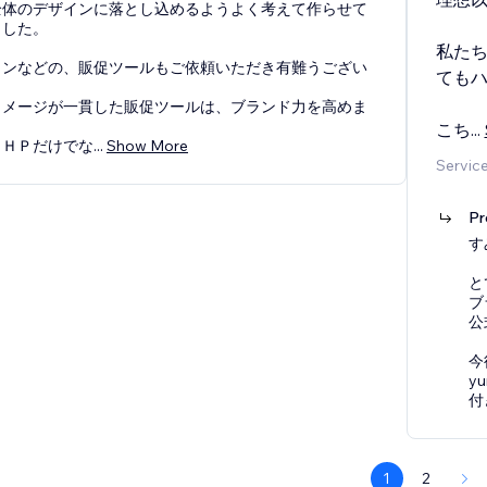
全体のデザインに落とし込めるようよく考えて作らせて
ました。
私た
インなどの、販促ツールもご依頼いただき有難うござい
ても
イメージが一貫した販促ツールは、ブランド力を高めま
こち
...
、ＨＰだけでな
...
Show More
Servic
Pr
す
と
ブ
公
今
y
付
1
2