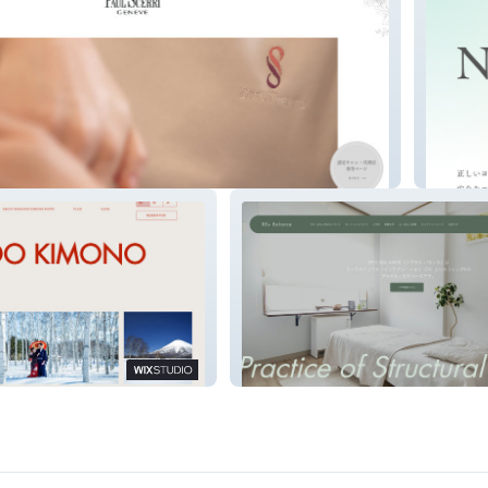
日本ヨ
MONOPHOTO
RE+ BALANCE