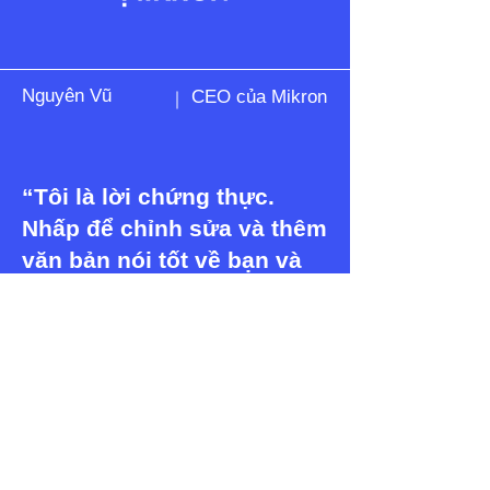
Nguyên Vũ
CEO của Mikron
“Tôi là lời chứng thực.
Nhấp để chỉnh sửa và thêm
văn bản nói tốt về bạn và
dịch vụ của bạn. Hãy để
khách hàng đánh giá bạn
và kể cho bạn bè của họ
rằng bạn tuyệt vời thế
nào”.