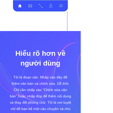
Hiểu rõ hơn về
người dùng
Tôi là đoạn văn. Nhấp vào đây để
thêm văn bản và chỉnh sửa. Dễ thôi.
Chỉ cần nhấp vào “Chỉnh sửa văn
bản” hoặc nhấp đúp để thêm nội dung
và thay đổi phông chữ. Tôi là nơi tuyệt
vời để bạn kể một câu chuyện và cho