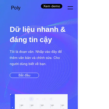
Xem demo
Poly
Dữ liệu nhanh &
đáng tin cậy
Tôi là đoạn văn. Nhấp vào đây để
thêm văn bản và chỉnh sửa. Cho
người dùng biết về bạn.
Bắt đầu