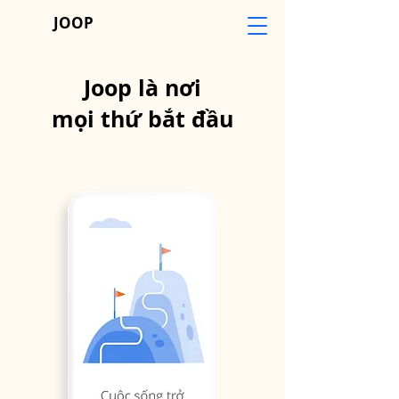
JOOP
Joop là nơi
mọi thứ bắt đầu