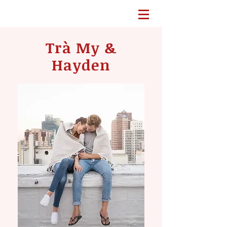
Trà My &
Hayden