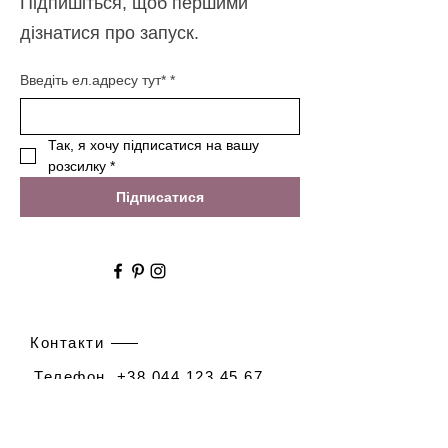
Підпишіться, щоб першими
дізнатися про запуск.
Введіть ел.адресу тут*
*
Так, я хочу підписатися на вашу 
розсилку
*
Підписатися
Контакти
Телефон.
+38 044 123 45 67
Ел. пошта.
info@mysite.ua