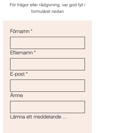
och försäkra dina kunder om att de kan 
För frågor eller rådgivning, var god fyll i
handla av dig med tillförsikt.
formuläret nedan
Förnamn
*
Efternamn
*
E-post
*
Ämne
Lämna ett meddelande ...