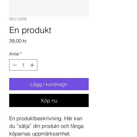
SKU: 0006
En produkt
Pris
39,00 kr
Antal
*
Lägg i kundvagn
Köp nu
En produktbeskrivning. Här kan 
du ”sälja” din produkt och fånga 
köparnas uppmärksamhet. 