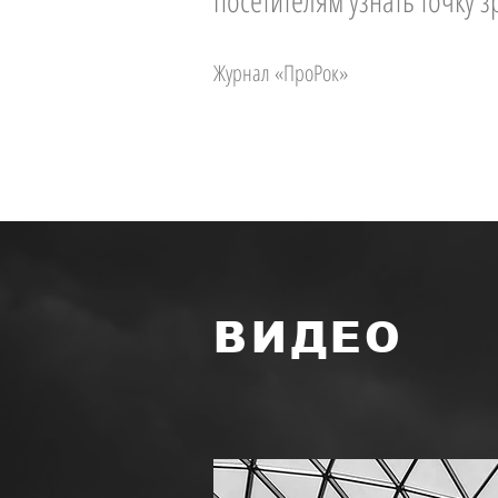
посетителям узнать точку з
Журнал «ПроРок»
ВИДЕО