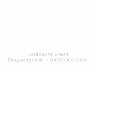
YOU'RE INVITED!
ХОТИТЕ ЗАДАТЬ ВОПРОС?
Позвоните Ольге
Владимировой:
+7(495)-000-0000